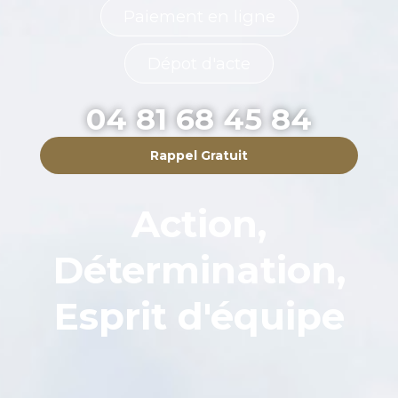
Paiement en ligne
Dépot d'acte
04 81 68 45 84
Rappel Gratuit
Action,
Détermination,
Esprit d'équipe