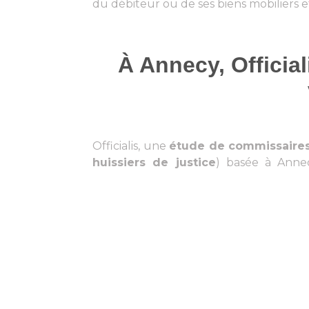
du débiteur ou de ses biens mobiliers et
À Annecy, Officia
Officialis, une
étude de commissaires
huissiers de justice
) basée à Annec
Chambéry
, est spécialisée dans l
judiciaires. Dirigée par Maître Parisot 
comprend quatorze collaborateurs pou
de
recouvrement judiciaire
. Égale
contentieux, cette procédure est l’ét
à l’amiable. Elle intervient lorsque le 
dû au créancier.
Dans ce type de litige et à la demande 