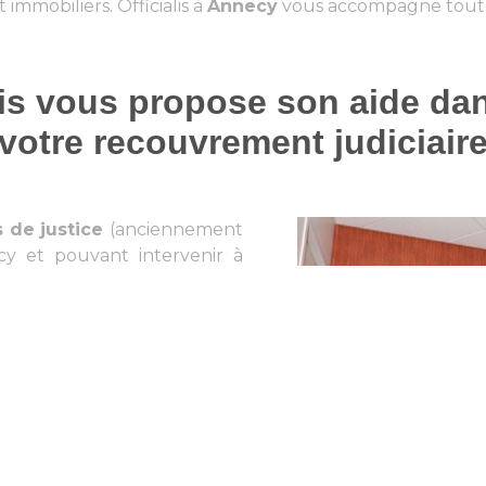
 immobiliers. Officialis à
Annecy
vous accompagne tout 
lis vous propose son aide dans
votre recouvrement judiciair
 de justice
(anciennement
y et pouvant intervenir à
es différentes procédures
et ses deux associés, l’étude
vant intervenir sur des cas
ment appelée recouvrement
ape qui suit le recouvrement
débiteur refuse de verser son
du créancier, Maître Parisot